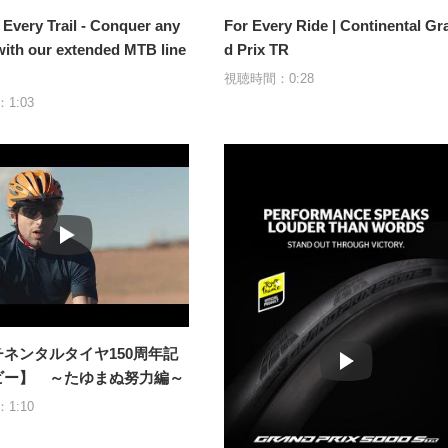
 Every Trail - Conquer any
For Every Ride | Continental Gr
 with our extended MTB line
d Prix TR
視聴時間：0:28
1:03
ネンタルタイヤ150周年記
ビー】 ～たゆまぬ努力編～
1:10