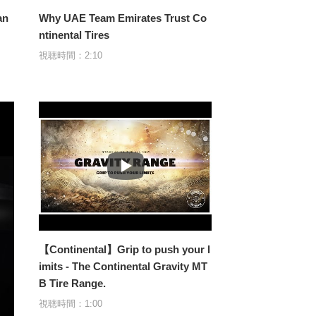
an
Why UAE Team Emirates Trust Co
ntinental Tires
視聴時間：2:10
【Continental】Grip to push your l
imits - The Continental Gravity MT
B Tire Range.
視聴時間：1:00