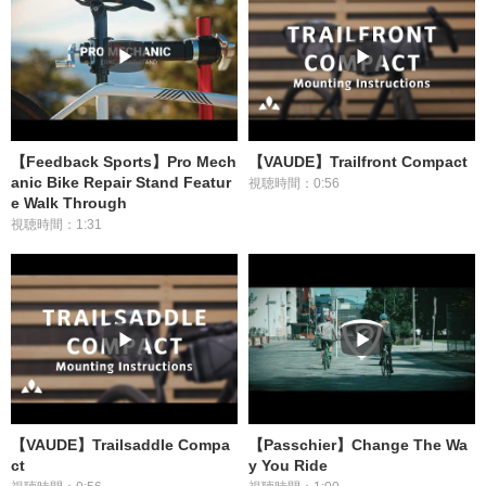
【Feedback Sports】Pro Mech
【VAUDE】Trailfront Compact
anic Bike Repair Stand Featur
視聴時間：0:56
e Walk Through
視聴時間：1:31
【VAUDE】Trailsaddle Compa
【Passchier】Change The Wa
ct
y You Ride