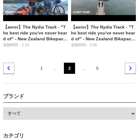
【aeror】The Nydia Track - "T
【aeror】The Nydia Track - "T
he best ride you've never hear
he best ride you've never hear
d of" - New Zealand Bikepacki
d of" - New Zealand Bikepacki
ng Vol.2
ng Vol.1
視聴時間：2:33
視聴時間：3:06
1
…
2
…
5
ブランド
カテゴリ