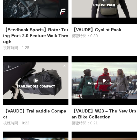
【Feedback Sports】Rotor Tru
【VAUDE】Cyclist Pack
ing Fork 2.0 Feature Walk Thro
視聴時間：0:30
ugh
視聴時間：1:25
【VAUDE】Trailsaddle Compa
【VAUDE】W23 – The New Urb
ct
an Bike Collection
視聴時間：0:22
視聴時間：0:21