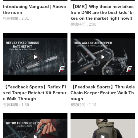
Introducing Vanguard | Above
【DMR】Why these new bikes
the norm
from DMR are the best kids’ bi
kes on the market right now!!
視聴時間：2:01
視聴時間：2:38
【Feedback Sports】Reflex Fi
【Feedback Sports】Thru Axle
xed Torque Ratchet Kit Featur
Chain Keeper Feature Walk Th
e Walk Through
rough
視聴時間：1:36
視聴時間：1:19