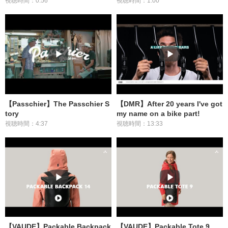
視聴時間：0:56
視聴時間：1:00
【Passchier】The Passchier S
【DMR】After 20 years I've got
tory
my name on a bike part!
視聴時間：4:37
視聴時間：13:33
【VAUDE】Packable Backpack
【VAUDE】Packable Tote 9