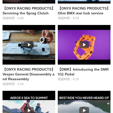
【ONYX RACING PRODUCTS】
【ONYX RACING PRODUCTS】
Servicing the Sprag Clutch
Ohm BMX rear hub service
視聴時間：3:46
視聴時間：6:29
【ONYX RACING PRODUCTS】
【DMR】Introducing the DMR
Vesper General Disassembly a
V11 Pedal
nd Reassembly
視聴時間：0:19
視聴時間：2:34