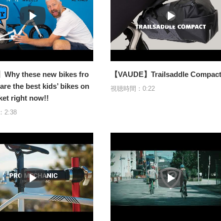
hy these new bikes fro
【VAUDE】Trailsaddle Compac
re the best kids’ bikes on
視聴時間：0:22
ket right now!!
2:38