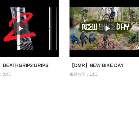
DEATHGRIP2 GRIPS
【DMR】NEW BIKE DAY
0:46
視聴時間：1:53