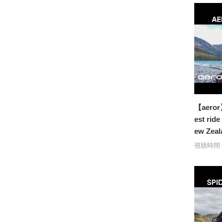
【aeror】
est ride
ew Zeal
視聴時間：