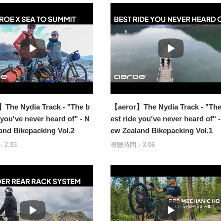
The Nydia Track - "The b
【aeror】The Nydia Track - "The
 you've never heard of" - N
est ride you've never heard of" 
and Bikepacking Vol.2
ew Zealand Bikepacking Vol.1
2:33
視聴時間：3:06