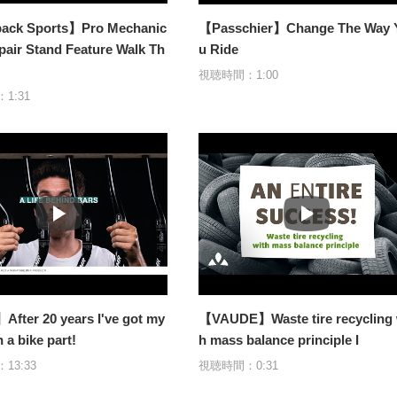
ack Sports】Pro Mechanic
【Passchier】Change The Way 
pair Stand Feature Walk Th
u Ride
視聴時間：1:00
1:31
ter 20 years I've got my
【VAUDE】Waste tire recycling 
 a bike part!
h mass balance principle I
13:33
視聴時間：0:31