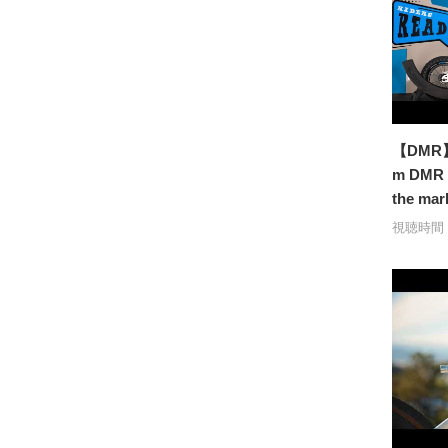
【DMR】W
m DMR a
the mar
視聴時間：