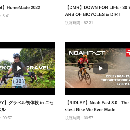
t】HomeMade 2022
【DMR】DOWN FOR LIFE - 30 
ARS OF BICYCLES & DIRT
5:41
視聴時間：52:31
LEY】グラベル初体験 in ニセ
【RIDLEY】Noah Fast 3.0 - The 
ベル
stest Bike We Ever Made
00:57
視聴時間：00:57