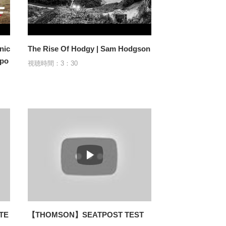
nic
The Rise Of Hodgy | Sam Hodgson
ppo
視聴時間：3：30
TE
【THOMSON】SEATPOST TEST