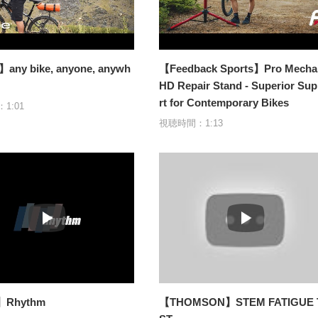
any bike, anyone, anywh
【Feedback Sports】Pro Mecha
HD Repair Stand - Superior Su
rt for Contemporary Bikes
1:01
視聴時間：1:13
Rhythm
【THOMSON】STEM FATIGUE 