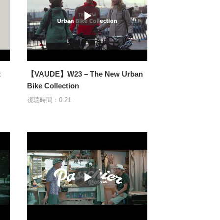
t
【VAUDE】W23 – The New Urban
Bike Collection
視聴時間：0:21