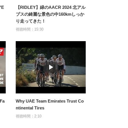
YE
【RIDLEY】緑のAACR 2024 北アル
プスの綺麗な景色の中160kmしっか
り走ってきた！
視聴時間：15:30
Fa
Why UAE Team Emirates Trust Co
ntinental Tires
視聴時間：2:10