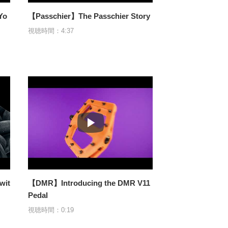
Yo
【Passchier】The Passchier Story
視聴時間：4:37
wit
【DMR】Introducing the DMR V11
Pedal
視聴時間：0:19