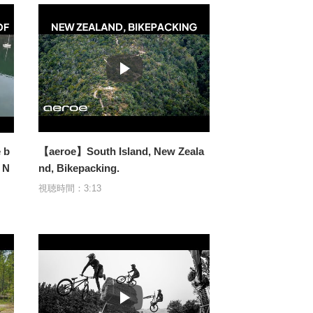
 b
【aeroe】South Island, New Zeala
- N
nd, Bikepacking.
視聴時間：3:13