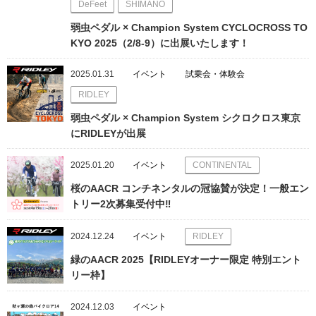
DeFeet
SHIMANO
弱虫ペダル × Champion System CYCLOCROSS TO
KYO 2025（2/8-9）に出展いたします！
2025.01.31
イベント
試乗会・体験会
RIDLEY
弱虫ペダル × Champion System シクロクロス東京
にRIDLEYが出展
2025.01.20
イベント
CONTINENTAL
桜のAACR コンチネンタルの冠協賛が決定！一般エン
トリー2次募集受付中‼
2024.12.24
イベント
RIDLEY
緑のAACR 2025【RIDLEYオーナー限定 特別エント
リー枠】
2024.12.03
イベント