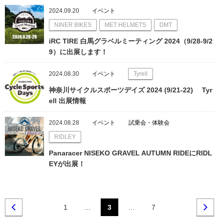
2024.09.20
イベント
NINER BIKES
MET HELMETS
DMT
iRC TIRE 白馬グラベルミーティング 2024（9/28-9/2
9）に出展します！
2024.08.30
イベント
Tyrell
神奈川サイクルスポーツデイズ 2024 (9/21-22) Tyr
ell 出展情報
2024.08.28
イベント
試乗会・体験会
RIDLEY
Panaracer NISEKO GRAVEL AUTUMN RIDEにRIDL
EYが出展！
1
…
3
…
7