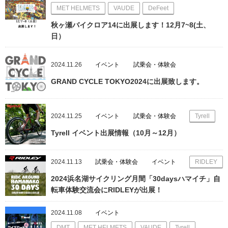
MET HELMETS
VAUDE
DeFeet
秋ヶ瀬バイクロア14に出展します！12月7~8(土、
日）
2024.11.26
イベント
試乗会・体験会
GRAND CYCLE TOKYO2024に出展致します。
2024.11.25
イベント
試乗会・体験会
Tyrell
Tyrell イベント出展情報（10月～12月）
2024.11.13
試乗会・体験会
イベント
RIDLEY
2024浜名湖サイクリング月間「30daysハマイチ」自
転車体験交流会にRIDLEYが出展！
2024.11.08
イベント
DMT
MET HELMETS
VAUDE
Tyrell