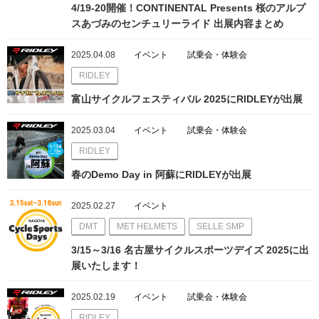
4/19-20開催！CONTINENTAL Presents 桜のアルプ
スあづみのセンチュリーライド 出展内容まとめ
2025.04.08
イベント
試乗会・体験会
RIDLEY
富山サイクルフェスティバル 2025にRIDLEYが出展
2025.03.04
イベント
試乗会・体験会
RIDLEY
春のDemo Day in 阿蘇にRIDLEYが出展
2025.02.27
イベント
DMT
MET HELMETS
SELLE SMP
3/15～3/16 名古屋サイクルスポーツデイズ 2025に出
展いたします！
2025.02.19
イベント
試乗会・体験会
RIDLEY