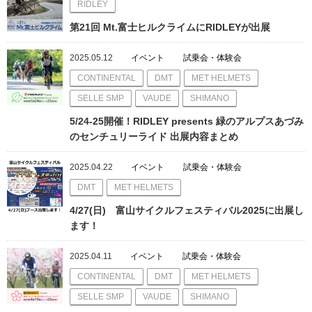
RIDLEY
第21回 Mt.富士ヒルクライムにRIDLEYが出展
2025.05.12
イベント
試乗会・体験会
CONTINENTAL
DMT
MET HELMETS
SELLE SMP
VAUDE
SHIMANO
5/24-25開催！RIDLEY presents 緑のアルプスあづみ
のセンチュリーライド 出展内容まとめ
2025.04.22
イベント
試乗会・体験会
DMT
MET HELMETS
4/27(日) 富山サイクルフェスティバル2025に出展し
ます！
2025.04.11
イベント
試乗会・体験会
CONTINENTAL
DMT
MET HELMETS
SELLE SMP
VAUDE
SHIMANO