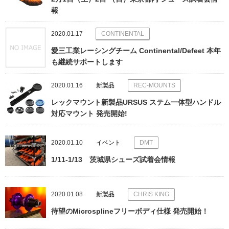
報
2020.01.17
CONTINENTAL
愛三工業レーシングチーム Continental/Defeet 本年
も継続サポートします
2020.01.16
新製品
REC-MOUNTS
レックマウント新製品URSUS ステム一体型ハンドル
対応マウント 発売開始!
2020.01.10
イベント
DMT
1/11-1/13 茨城県シューズ試着会情報
2020.01.08
新製品
CHRIS KING
待望のMicrosplineフリーボディ仕様 発売開始！