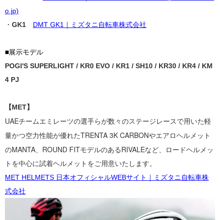
o.jp)
・
GK1
DMT GK1｜ミズタニ自転車株式会社
■展示モデル
POGI'S SUPERLIGHT / KR0 EVO / KR1 / SH10 / KR30 / KR4 / KM
4 PJ
【MET】
UAEチームエミレーツの選手らが数々のステージレースで用いた
軽
量かつ空力性能が優れたTRENTA 3K CARBONやエアロヘルメット
の
MANTA、
ROUND
FITモデルのあるRIVALEなど、
ロードヘルメッ
トを中心に試着ヘルメットをご用意いたします。
MET HELMETS 日本オフィシャルWEBサイト｜ミズタニ自転車株
式会社