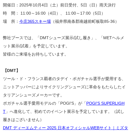
開催日：
2025年10月4日（土）前日受付、5日（日）雨天決行
時 間： 11:00～16:00（4日）、 11:00～17:00（5日）
場 所：
今庄365スキー場
（福井県南条郡南越前町板取85-36）
弊社ブースでは、
「
DMTシューズ展示/試し履き」、「METヘルメ
ット展示/試着」を予定しています。
皆様のご来場をお待ちしています。
【DMT】
ツール・ド・フランス
覇者の
タデイ・ポガチャル
選手が愛用する、
ニットアッパーによりサイクリングシューズに革命をもたらしたイ
タリアンシューズメーカーです。
ポガチャル選手愛用モデルの「POGI'S」が「
POGI'S SUPERLIGH
T
」へ進化して、初めてのイベント展示を予定しています。（試し
履きはございません）
DMT ディーエムティー 2025 日本オフィシャルWEBサイト｜ミズタ