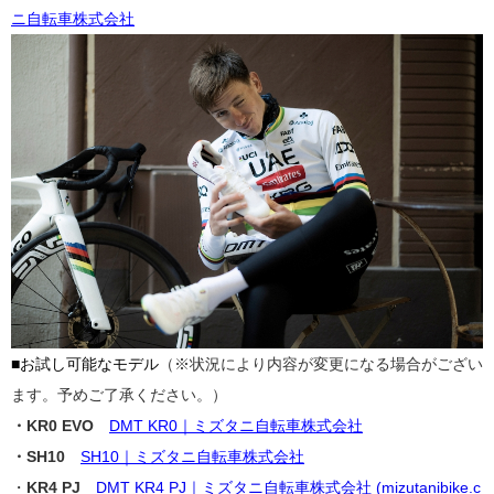
ニ自転車株式会社
■お試し可能なモデル
（※状況により内容が変更になる場合がござい
ます。予めご了承ください。）
・KR0 EVO
DMT KR0｜ミズタニ自転車株式会社
・SH10
SH10｜ミズタニ自転車株式会社
・
KR4 PJ
DMT KR4 PJ｜ミズタニ自転車株式会社 (mizutanibike.c