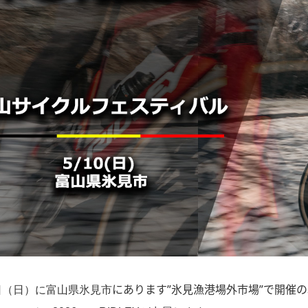
にあります”氷見漁港場外市場”で開催
0日（日）に富山県氷見市