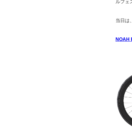
ルフェス
当日は
NOAH F