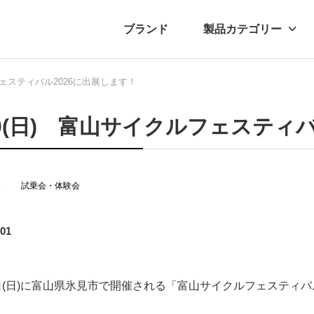
ブランド
製品カテゴリー
フェスティバル2026に出展します！
転車
ュース
自転車パーツ
プレスリリース
アクセサリー
ブログ
ムー
アパ
10(日) 富山サイクルフェスティ
ト
試乗会・体験会
.01
0日(日)に富山県氷見市で開催される「富山サイクルフェスティバル