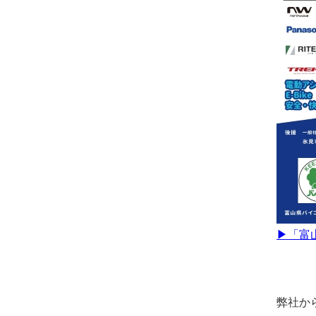
▶「富山
弊社から