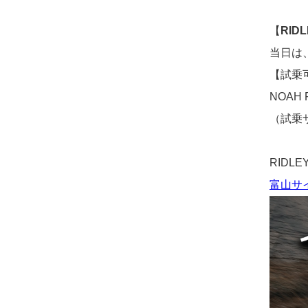
【
RIDL
当日は
【試乗
NOAH
（試乗サ
RIDL
富山サイ