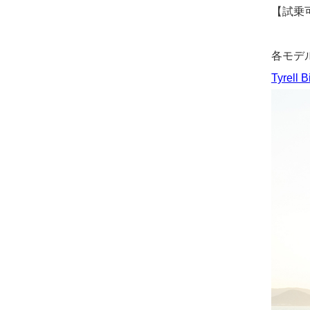
【試乗可能
各モデルの
Tyre