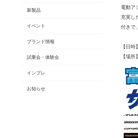
電動ア
新製品
充実し
イベント
付きで
ブランド情報
【日時】 
【場所
試乗会・体験会
インプレ
お知らせ