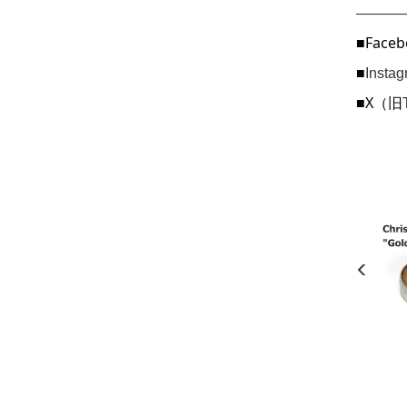
———
■Faceb
■
Inst
■X（旧