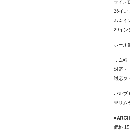
サイズ(
26イン
27.5イ
29インチ
ホール数
リム幅 
対応テ
対応タイ
バルブ 
※リム
■ARCH
価格 15