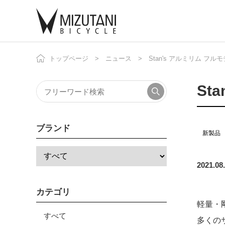
トップページ
ニュース
Stan's アルミリム フ
自
ニ
St
ブランド
新製品
2021.08
カテゴリ
軽量・
すべて
多くの