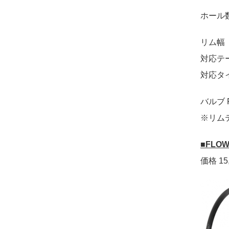
ホール数
リム幅 
対応テ
対応タイ
バルブ 
※リム
■FLOW
価格 15