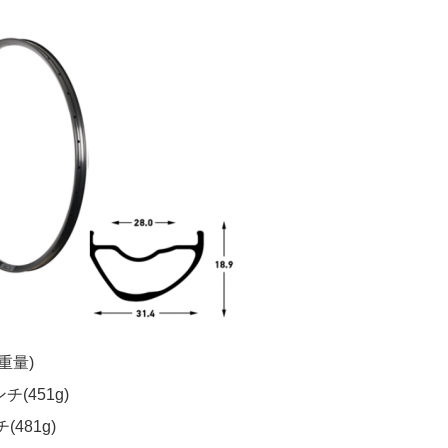
重量)
ンチ(451g)
(481g)