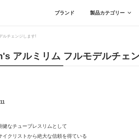
ブランド
製品カテゴリー
ルモデルチェンジします!
転車
ュース
自転車パーツ
プレスリリース
アクセサリー
ブログ
ムー
アパ
an's アルミリム フルモデルチェ
.11
剛健なチューブレスリムとして
サイクリストから絶大な信頼を得ている