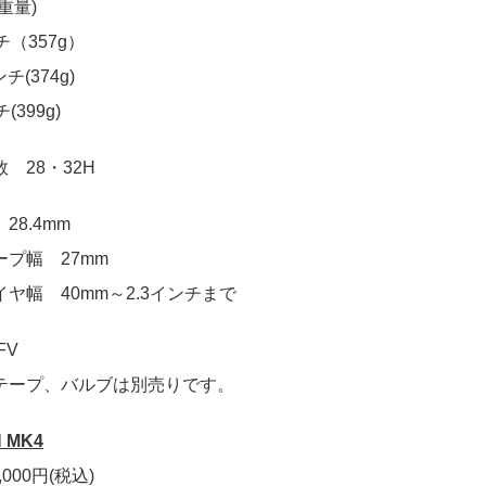
重量)
チ（357g）
ンチ(374g)
(399g)
 28・32H
28.4mm
ープ幅 27mm
ヤ幅 40mm～2.3インチまで
FV
テープ、バルブは別売りです。
 MK4
,000円(税込)