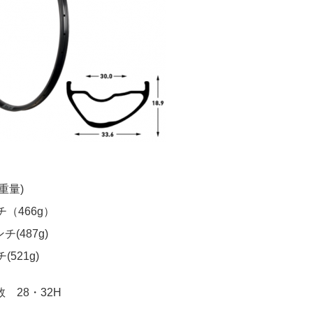
重量)
チ（466g）
ンチ(487g)
(521g)
 28・32H