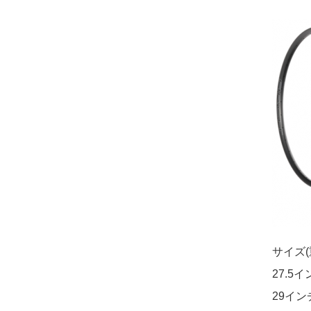
サイズ(
27.5イ
29インチ