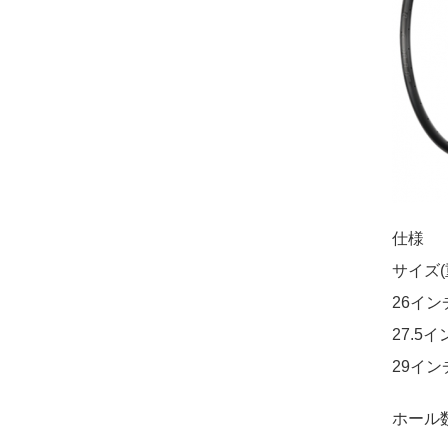
仕様
サイズ(
26イン
27.5イ
29インチ
ホール数