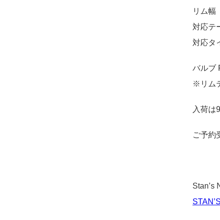
リム幅 
対応テ
対応タイ
バルブ 
※リム
入荷は
ご予約
Stan
STAN’