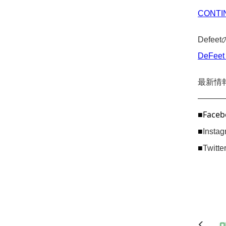
CONTI
Defe
DeFe
最新情
———
■Faceb
■
Inst
■
Twitt