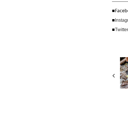
———
■Faceb
■
Inst
■
Twitt