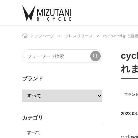
トップページ
プレスリリース
cyclowired.
自
ニ
cy
れ
ブランド
ブラン
2023.08
カテゴリ
すべて
cycl