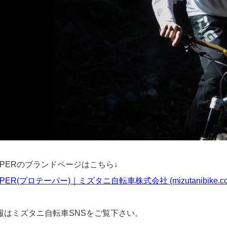
APERのブランドページはこちら↓
PER(プロテーパー)｜ミズタニ自転車株式会社 (mizutanibike.co.
報はミズタニ自転車SNSをご覧下さい。