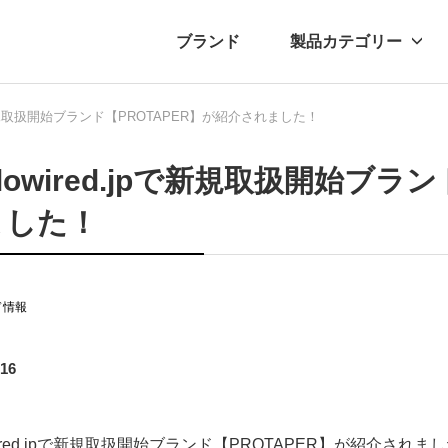
ブランド
製品カテゴリー
jpで新規取扱開始ブランド【PROTAPER】が紹介されました！
転車
ュース
自転車パーツ
プレスリリース
アクセサリー
ブログ
ムー
アパ
clowired.jpで新規取扱開始ブ
ました！
ド情報
.16
owired.jpで新規取扱開始ブランド【PROTAPER】が紹介されま