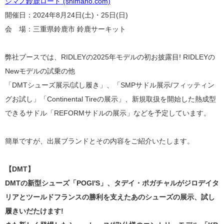
シマノ鈴鹿ロード (shimano.com)
開催日：2024年8月24日(土)・25日(日)
会 場：三重県鈴鹿市 鈴鹿サーキット
弊社ブースでは、RIDLEYの2025年モデルの初お披露目! RIDLEYの
Newモデルの試乗の他
「
DMTシューズ展示/試し履き」、「SMPサドル展示/フィッティン
グお試し」「Continental Tireの展示」、新規取扱を開始した熱成型
できるサドル「REFORMサドルの展示」などを予定しています。
簡単ですが、出展ブランドとその内容をご紹介いたします。
【DMT】
DMTの新型シューズ「POGI'S」、タデイ・ポガチャルがジロデイタ
リアとツールドフランスの勝利を支えたあのシューズの展示、試し
履きいだたけます!