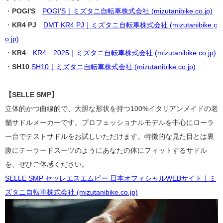
・
POGI'S
POGI'S｜ミズタニ自転車株式会社 (mizutanibike.co.jp)
・
KR4 PJ
DMT KR4 PJ｜ミズタニ自転車株式会社 (mizutanibike.c
o.jp)
・
KR4
KR4 2025｜ミズタニ自転車株式会社 (mizutanibike.co.jp)
・
SH10
SH10｜ミズタニ自転車株式会社 (mizutanibike.co.jp)
【SELLE SMP】
立体的かつ曲線的で、大胆な形状を持つ100%イタリアンメイドの老
舗サドルメーカーです。プロフェッショナルモデルを中心にローラ
ー台でテストサドルをお試しいただけます。特徴的な見た目とは裏
腹にテーラードスーツのようにあなたの体にフィットするサドル
を、ぜひご体感ください。
SELLE SMP セッレエスエムピー 日本オフィシャルWEBサイト｜ミ
ズタニ自転車株式会社 (mizutanibike.co.jp)