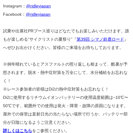
Instagram：
@ridleyjapan
Facebook：
@ridleyjapan
試乗や出展社PRブース巡りはどなたでもお楽しみいただけます。誰
もが楽しめる“サイクリストの夏祭り”『
第39回 シマノ鈴鹿ロード
』
へぜひお出かけください。皆様のご来場をお待ちしております。
※例年晴れているとアスファルトの照り返しも相まって、酷暑が予
想されます。脱水・熱中症対策を万全にして、水分補給をお忘れな
く！
※レース参加者の皆様はDi2の熱中症対策もお忘れなく！
Di2に使用するリチウムイオンバッテリーの使用温度範囲は−10℃〜
50℃です。範囲外での使用は発火・障害・故障の原因になります。
屋外での保管は直射日光の当たらない場所で行うか、バッテリー部
分が日陰になるようご注意ください。
詳しくはこちら
をご参照ください。