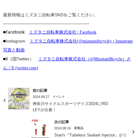
最新情報はミズタニ自転車SNSをご覧ください。
————————————————————
■Facebook
ミズタニ自転車株式会社 | Facebook
■
Instagram
ミズタニ自転車株式会社(@mizutanibicycle) • Instagram
写真と動画
■X（旧
Twitter）
ミズタニ自転車株式会社（@MizutaniBicycle）さ
ん / X (twitter.com)
前の記事
2024.08.27
イベント
神奈川サイクルスポーツデイズ2024にRID
LEYが出展！
次の記事
2024.08.16
新製品
Stan's『Tubeless Sealant Injector』がリ