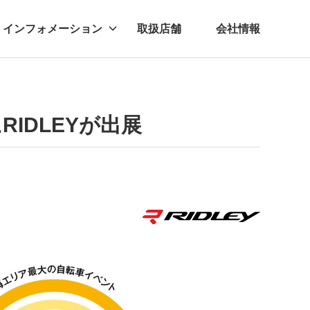
インフォメーション
取扱店舗
会社情報
ビー
レル
25にRIDLEYが出展