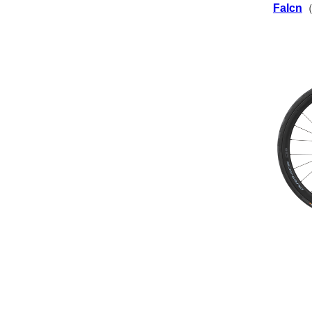
Falcn
（