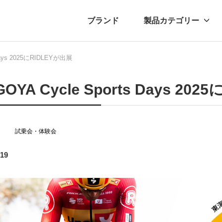
ブランド
製品カテゴリー
 Days 2025にRIDLEYが出展
転車
ュース
自転車パーツ
プレスリリース
アクセサリー
ブログ
ムー
アパ
OYA Cycle Sports Days 20
ト
試乗会・体験会
.19