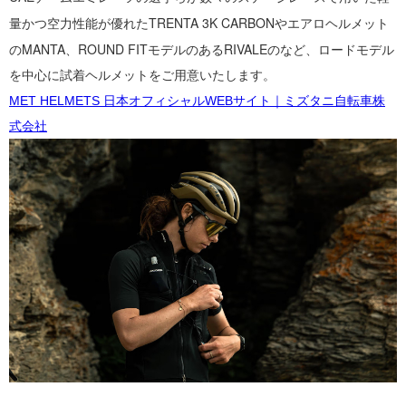
量かつ空力性能が優れたTRENTA 3K CARBONやエアロヘルメット
の
MANTA、
ROUND
FITモデルのあるRIVALEのなど、
ロードモデル
を中心に試着ヘルメットをご用意いたします。
MET HELMETS 日本オフィシャルWEBサイト｜ミズタニ自転車株
式会社