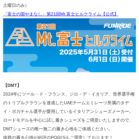
土曜日のみ）
「富士の国やまなし」第21回Mt.富士ヒルクライム【公式】
【DMT】
2024年にツール・ド・フランス、ジロ・デ・イタリア、世界選手権
のトリプルクラウンを達成した
UAEチームエミレーツ所属の
タデ
イ・ポガチャル
選手が愛用しているイタリアンシューズメーカー。
ロードモデルを中心に試し履きシューズをご用意いたしますので、
DMTシューズ
の唯一無二の履き心地をご体感ください。
抜群の履き心地が好評のPOGI'Sもご用意しております！