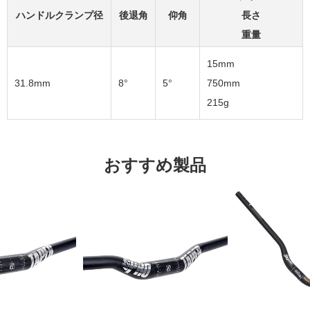
ハンドルクランプ径
後退角
仰角
長さ
重量
15mm
31.8mm
8°
5°
750mm
215g
おすすめ製品