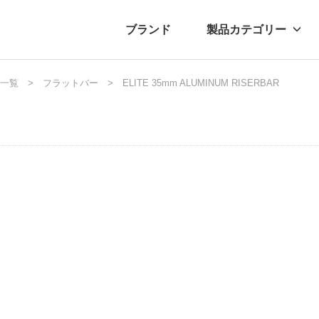
ブランド
製品カテゴリー
転車
一覧
ュース
フラットバー
自転車パーツ
プレスリリース
ELITE 35mm ALUMINUM RISERBAR
アクセサリー
ブログ
ムー
アパ