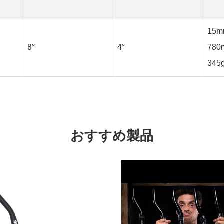
15m
8°
4°
780
345
おすすめ製品