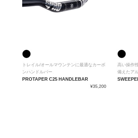
カーボ
トレイル/オールマウンテンに最適なカーボ
高い操作
ンハンドルバー
備えたア
PROTAPER C25 HANDLEBAR
SWEEPE
5,200
¥35,200