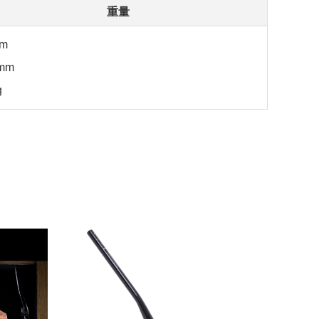
重量
m
mm
g
おす