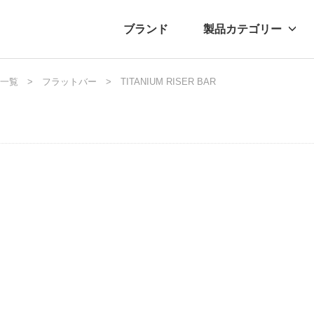
ブランド
製品カテゴリー
転車
一覧
ュース
フラットバー
自転車パーツ
プレスリリース
TITANIUM RISER BAR
アクセサリー
ブログ
ムー
アパ