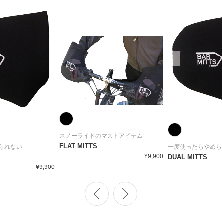
スノーライドのマストアイテム
FLAT MITTS
られない
一度使ったらやめら
¥9,900
DUAL MITTS
¥9,900