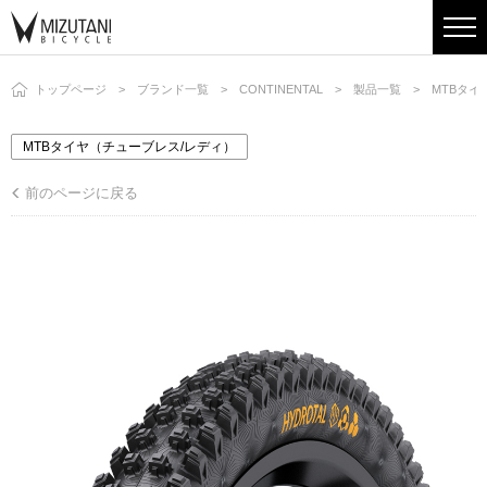
トップページ
ブランド一覧
CONTINENTAL
製品一覧
MTBタイ
MTBタイヤ（チューブレス/レディ）
前のページに戻る