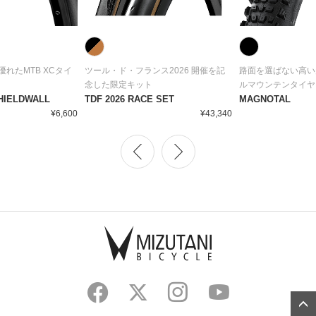
れたMTB XCタイ
ツール・ド・フランス2026 開催を記
路面を選ばない高い
念した限定キット
ルマウンテンタイヤ
HIELDWALL
TDF 2026 RACE SET
MAGNOTAL
¥6,600
¥43,340