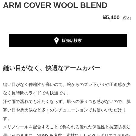
ARM COVER WOOL BLEND
¥5,400
（税込）
販売店検索
縫い目がなく、快適なアームカバー
縫い目がなく伸縮性が高いので、腕からのズレ下がりや圧迫感が少
なく長時間のライドでも快適です。
汗や雨で濡れても冷たくならず、肌への張りつき感がないので、肌
寒い日や悪天候など多くのシチュエーションでお使いいただけま
す。
メリノウールを配合することで得られる優れた保温性と抗菌防臭効
果はそのままに、
SDG'sを考慮し素材にリサイクルポリエステルを