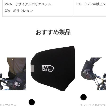
24% リサイクルポリエステル
L/XL（176cm以上/
3% ポリウレタン
おすすめ製品
ストアイテム
スノーライドのマス