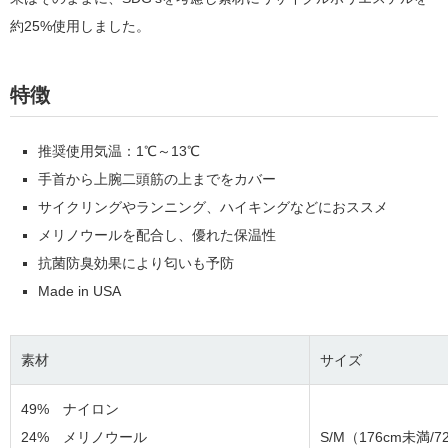
約25%使用しました。
特徴
推奨使用気温：1℃～13℃
手首から上腕二頭筋の上までをカバー
サイクリングやランニング、ハイキングなどにおススメ
メリノウールを配合し、優れた保温性
抗菌防臭効果により匂いも予防
Made in USA
素材
サイズ
49% ナイロン
24% メリノウール
S/M（176cm未満/