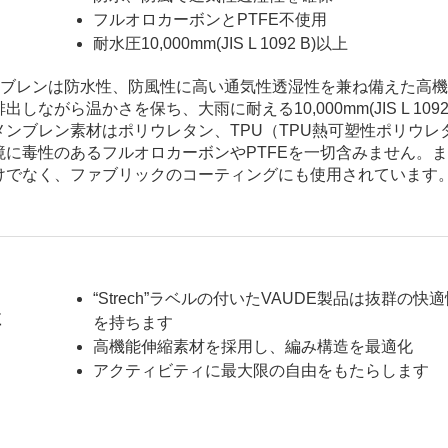
フルオロカーボンとPTFE不使用
耐水圧10,000mm(JIS L 1092 B)以上
tiveメンブレンは防水性、防風性に高い通気性透湿性を兼ね備えた高
がら温かさを保ち、大雨に耐える10,000mm(JIS L 109
メンブレン素材はポリウレタン、TPU（TPU熱可塑性ポリウレ
に毒性のあるフルオロカーボンやPTFEを一切含みません。ま
けでなく、ファブリックのコーティングにも使用されています
“Strech”ラベルの付いたVAUDE製品は抜群の快
性
を持ちます
高機能伸縮素材を採用し、編み構造を最適化
アクティビティに最大限の自由をもたらします