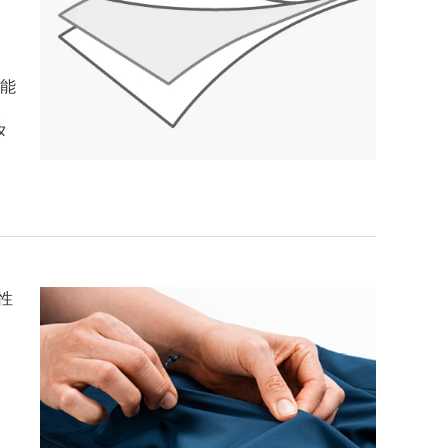
機能
2
タ
。
適性