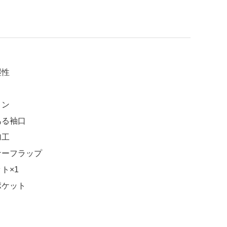
湿性
ョン
ある袖口
加工
ナーフラップ
ト×1
ポケット