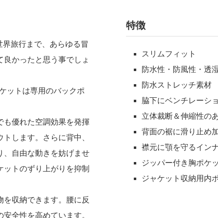
特徴
車での世界旅行まで、あらゆる冒
スリムフィット
て良かったと思う事でしょ
防水性・防風性・透
防水ストレッチ素材
ャケットは専用のバックポ
脇下にベンチレーシ
立体裁断＆伸縮性の
でも優れた空調効果を発揮
背面の裾に滑り止め
ウトします。さらに背中、
襟元に顎を守るイン
り、自由な動きを妨げませ
ジッパー付き胸ポケッ
ケットのずり上がりを抑制
ジャケット収納用内
物を収納できます。腰に反
の安全性を高めています。