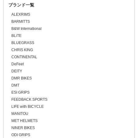
ブランド一覧
\50,001 ～
ALEXRIMS
BARMITTS
B&W International
BLiTE
BLUEGRASS
CHRIS KING
CONTINENTAL
DeFeet
DEITY
DMR BIKES
DMT
ESI GRIPS
FEEDBACK SPORTS
LIFE with BICYCLE
MANITOU
MET HELMETS
NINER BIKES
ODI GRIPS