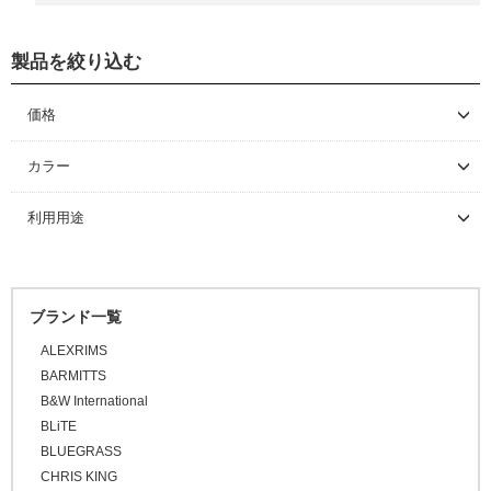
その他バッグ
製品を絞り込む
価格
～ \5,000
カラー
\5,001 ～ 10,000
利用用途
\10,001 ～ 20,000
\20,001 ～ 30,000
\30,001 ～ 50,000
ブランド一覧
\50,001 ～
ALEXRIMS
BARMITTS
B&W International
BLiTE
BLUEGRASS
CHRIS KING