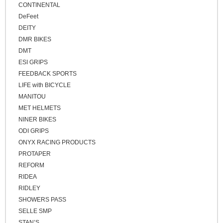
CONTINENTAL
DeFeet
DEITY
DMR BIKES
DMT
ESI GRIPS
FEEDBACK SPORTS
LIFE with BICYCLE
MANITOU
MET HELMETS
NINER BIKES
ODI GRIPS
ONYX RACING PRODUCTS
PROTAPER
REFORM
RIDEA
RIDLEY
SHOWERS PASS
SELLE SMP
STAN’S