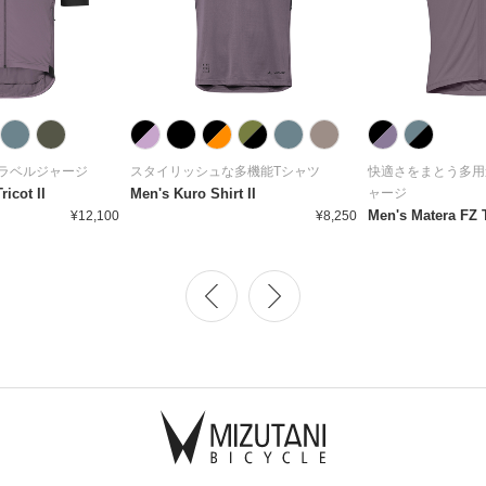
ラベルジャージ
スタイリッシュな多機能Tシャツ
快適さをまとう多用
icot II
Men's Kuro Shirt II
ャージ
Men's Matera FZ T
¥12,100
¥8,250