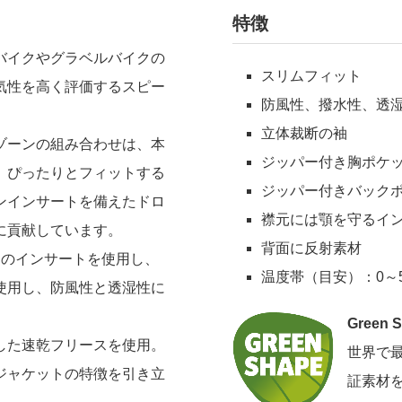
特徴
バイクやグラベルバイクの
スリムフィット
気性を高く評価するスピー
防風性、撥水性、透
立体裁断の袖
ゾーンの組み合わせは、本
ジッパー付き胸ポケッ
。ぴったりとフィットする
ジッパー付きバックポ
ンインサートを備えたドロ
襟元には顎を守るイ
に貢献しています。
背面に反射素材
チのインサートを使用し、
温度帯（目安）：0～5
使用し、防風性と透湿性に
Green 
した速乾フリースを使用。
世界で最
ジャケットの特徴を引き立
証素材