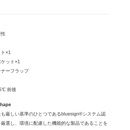
湿性
ト×1
ケット×1
ンナーフラップ
℃ 前後
Shape
も厳しい基準のひとつであるbluesign®システム認
を厳選し、環境に配慮した機能的な製品であることを