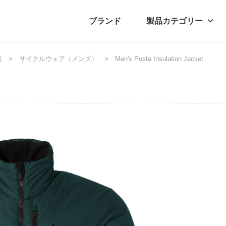
ブランド
製品カテゴリー
覧
転車
ュース
サイクルウェア（メンズ）
自転車パーツ
プレスリリース
Men's Posta Insulation Jacket
アクセサリー
ブログ
ムー
アパ