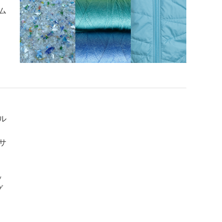
ム
ル
サ
ッ
グ