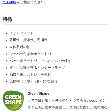
m Tights
をご検討ください。
特徴
スリムフィット
防風性、撥水性、透湿性
立体裁断の袖
ジッパー付き胸ポケット×1
バックポケット×3、1つはジッパー付き
襟元には顎を守るインナーフラップ
袖口と裾にストレッチ素材
温度帯（目安）：5～10℃ 前後
Green Shape
世界で最も厳しい基準のひとつであるbluesign®シ
ステム認証素材を厳選し、環境に配慮した機能的な