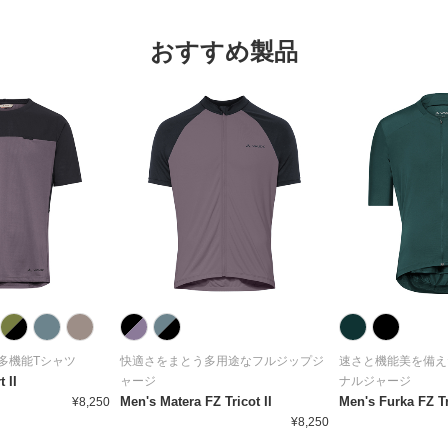
おすすめ製品
多機能Tシャツ
快適さをまとう多用途なフルジップジ
速さと機能美を備え
 II
ャージ
ナルジャージ
Men's Matera FZ Tricot II
Men's Furka FZ Tri
¥8,250
¥8,250