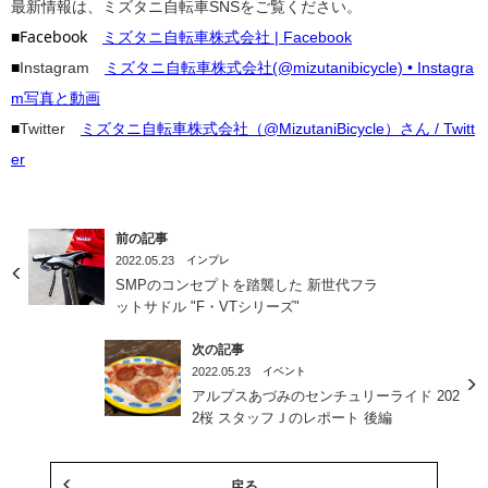
最新情報は、ミズタニ自転車SNSをご覧ください。
■Facebook
ミズタニ自転車株式会社 | Facebook
■
Instagram
ミズタニ自転車株式会社(@mizutanibicycle) • Instagra
m写真と動画
■
Twitter
ミズタニ自転車株式会社（@MizutaniBicycle）さん / Twitt
er
前の記事
2022.05.23
インプレ
SMPのコンセプトを踏襲した 新世代フラ
ットサドル "F・VTシリーズ"
次の記事
2022.05.23
イベント
アルプスあづみのセンチュリーライド 202
2桜 スタッフＪのレポート 後編
戻る