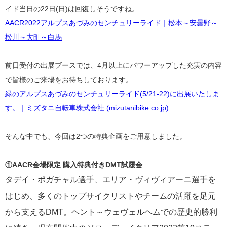
イド当日の22日(日)は回復しそうですね。
AACR2022アルプスあづみのセンチュリーライド｜松本～安曇野～
松川～大町～白馬
前日受付の出展ブースでは、4月以上にパワーアップした充実の内容
で皆様のご来場をお待ちしております。
緑のアルプスあづみのセンチュリーライド(5/21-22)に出展いたしま
す。｜ミズタニ自転車株式会社 (mizutanibike.co.jp)
そんな中でも、今回は2つの特典企画をご用意しました。
①AACR会場限定 購入特典付きDMT試履会
タデイ・ポガチャル選手、エリア・ヴィヴィアーニ選手を
はじめ、多くのトップサイクリストやチームの活躍を足元
から支えるDMT。ヘント～ウェヴェルヘムでの歴史的勝利