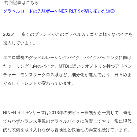
前回記事はこちら
グラベルロードの先駆者―NINER RLT 9が切り拓いた道②
2025
年、多くのブランドがこのグラベルカテゴリに様々なバイクを
投入しています。
エアロ重視のグラベルレーシングバイク、バイクパッキングに向け
たツーリング志向のバイク、
MTB
に近いジオメトリを持つアドベン
チャー、モンスタークロス系など、細分化が進んでおり、日々めま
ぐるしくトレンドが変わっています。
NINER RLT9
シリーズは
2013
年のデビュー当初から一貫して、奇を
てらわずバランス重視のグラベルバイクに位置しており、常に現代
的な装備を取り入れながら冒険性と快適性の両立を続けています。