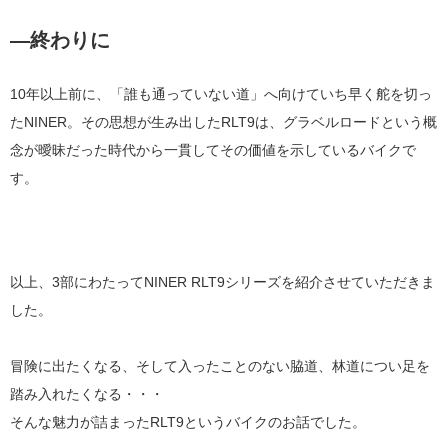
―終わりに
10
年以上前に、「誰も通っていない道」へ向けていち早く舵を切っ
た
NINER
。その思想が生み出した
RLT9
は、グラベルロードという概
念が曖昧だった時代から一貫してその価値を示しているバイクで
す。
以上、3部にわたってNINER RLT9シリーズを紹介させていただきま
した。
冒険に出たくなる、そして入ったことのない脇道、林道につい足を
踏み入れたくなる・・・
そんな魅力が詰まったRLT9というバイクのお話でした。