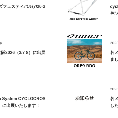
フェスティバル(7/26-2
cyc
色
2025
会
026（3/7-8）に出展
各メ
ま
2023
 System CYCLOCROS
各
/7-8）に出展いたします！
し