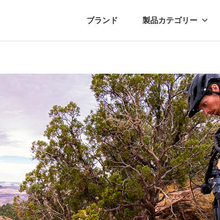
ブランド
製品カテゴリー
転車
ュース
自転車パーツ
プレスリリース
アクセサリー
ブログ
ムー
アパ