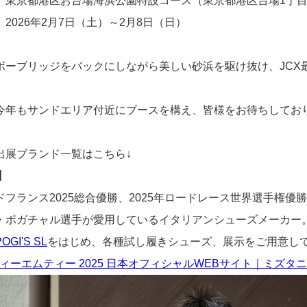
】
東京都港区お台場海浜公園特設コース（東京都港区台場1丁
】
2026年2月7日（土）～2月8日（日）
ボーブリッジをバックにしながら美しい砂浜を駆け抜け、JCX
今年もサンドエリア付近にブースを構え、皆様をお待ちしてお
出展ブランド一覧はこちら↓
】
ドフランス2025総合優勝、2025年ロードレース世界選手権
・ポガチャル選手が愛用しているイタリアンシューズメーカー
POGI'S SL
をはじめ、各種試し履きシューズ、展示をご用意し
ディーエムティー 2025 日本オフィシャルWEBサイト｜ミズタ