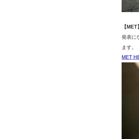
【MET
発表に
ます。
MET
H