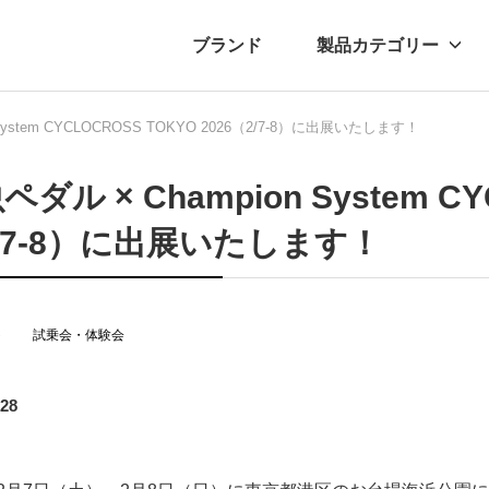
ブランド
製品カテゴリー
System CYCLOCROSS TOKYO 2026（2/7-8）に出展いたします！
転車
ュース
自転車パーツ
プレスリリース
アクセサリー
ブログ
ムー
アパ
ペダル × Champion System CY
/7-8）に出展いたします！
ト
試乗会・体験会
.28