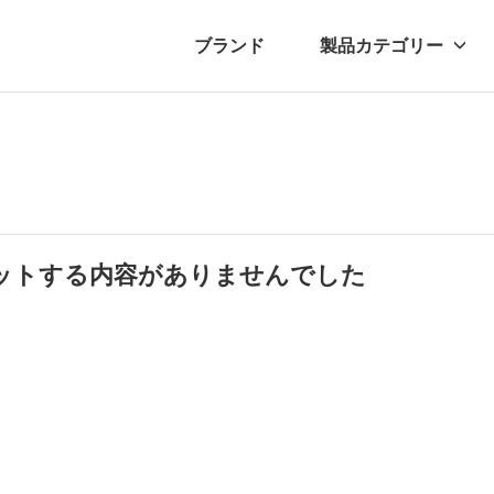
ブランド
製品カテゴリー
転車
ュース
自転車パーツ
プレスリリース
アクセサリー
ブログ
ムー
アパ
ットする内容がありませんでした