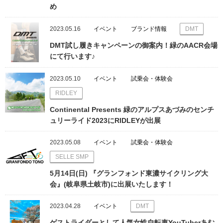
め
2023.05.16
イベント
ブランド情報
DMT
DMT試し履きキャンペーンの御案内！緑のAACR会場
にて行います♪
2023.05.10
イベント
試乗会・体験会
RIDLEY
Continental Presents 緑のアルプスあづみのセンチ
ュリーライド2023にRIDLEYが出展
2023.05.08
イベント
試乗会・体験会
SELLE SMP
5月14日(日) 『グランフォンド東濃サイクリング大
会』(岐阜県土岐市)に出展いたします！
2023.04.28
イベント
DMT
ゲストライダーとして人気女性自転車YouTuberあむ