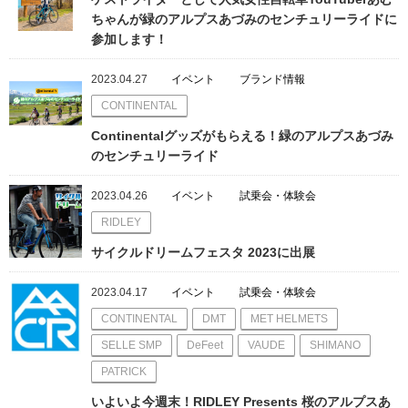
ちゃんが緑のアルプスあづみのセンチュリーライドに
参加します！
2023.04.27
イベント
ブランド情報
CONTINENTAL
Continentalグッズがもらえる！緑のアルプスあづみ
のセンチュリーライド
2023.04.26
イベント
試乗会・体験会
RIDLEY
サイクルドリームフェスタ 2023に出展
2023.04.17
イベント
試乗会・体験会
CONTINENTAL
DMT
MET HELMETS
SELLE SMP
DeFeet
VAUDE
SHIMANO
PATRICK
いよいよ今週末！RIDLEY Presents 桜のアルプスあ