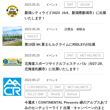
2023.05.31
イベント
DMT
VAUDE
新潟シティライド2023（6/4、新潟県新潟市）に出展
いたします！
2023.05.26
イベント
試乗会・体験会
RIDLEY
第19回 Mt.富士ヒルクライムにRIDLEYが出展
2023.05.25
イベント
DMT
MET HELMETS
北海道スポーツサイクルフェスティバル（5/27-28、
北海道札幌市）に出展いたします！
2023.05.17
イベント
CONTINENTAL
DMT
MET HELMETS
SELLE SMP
VAUDE
DeFeet
今週末！CONTINENTAL Presents 緑のアルプスあづ
みのセンチュリーライド 出展・キャンペーンのまと