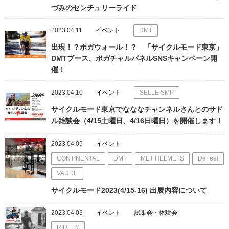
づみのセンチュリーライド
2023.04.11
イベント
DMT
出現！？ポガウォール！？ 「サイクルモード東京」
DMTブース、ポガチャルパネルSNSキャンペーン開
催！
2023.04.10
イベント
SELLE SMP
サイクルモード東京でなななチャンネルさんとのサド
ル雑談会（4/15土曜日、4/16日曜日）を開催します！
2023.04.05
イベント
CONTINENTAL
DMT
MET HELMETS
DeFeet
VAUDE
サイクルモード2023(4/15-16) 出展内容について
2023.04.03
イベント
試乗会・体験会
RIDLEY