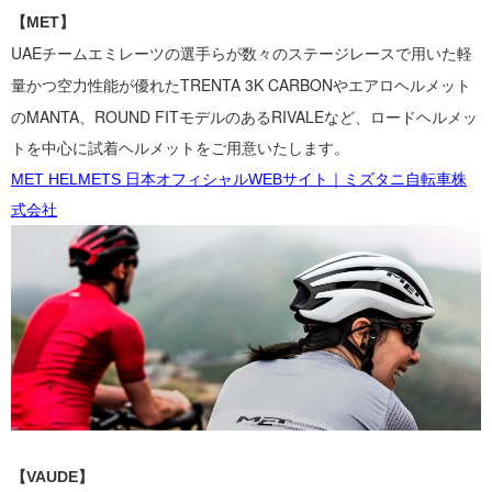
【MET】
UAEチームエミレーツの選手らが数々のステージレースで用いた
軽
量かつ空力性能が優れたTRENTA 3K CARBONやエアロヘルメット
の
MANTA、
ROUND
FITモデルのあるRIVALEなど、
ロードヘルメッ
トを中心に試着ヘルメットをご用意いたします。
MET HELMETS 日本オフィシャルWEBサイト｜ミズタニ自転車株
式会社
【VAUDE】