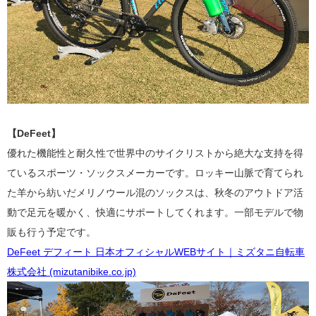
【DeFeet】
優れた機能性と耐久性で世界中のサイクリストから絶大な支持を得
ているスポーツ・ソックスメーカーです。ロッキー山脈で育てられ
た羊から紡いだメリノウール混のソックスは、秋冬のアウトドア活
動で足元を暖かく、快適にサポートしてくれます。一部モデルで物
販も行う予定です。
DeFeet デフィート 日本オフィシャルWEBサイト｜ミズタニ自転車
株式会社 (mizutanibike.co.jp)