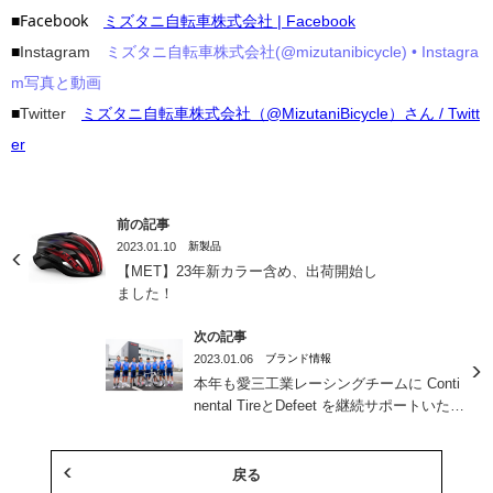
■Facebook
ミズタニ自転車株式会社 | Facebook
■
Instagram
ミズタニ自転車株式会社(@mizutanibicycle) • Instagra
m写真と動画
■
Twitter
ミズタニ自転車株式会社（@MizutaniBicycle）さん / Twitt
er
前の記事
2023.01.10
新製品
【MET】23年新カラー含め、出荷開始し
ました！
次の記事
2023.01.06
ブランド情報
本年も愛三工業レーシングチームに Conti
nental TireとDefeet を継続サポートいたし
ます。
戻る