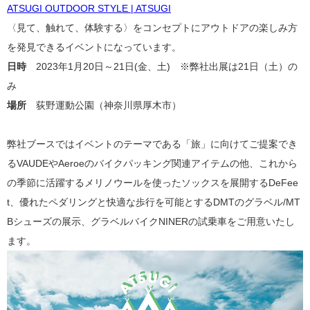
ATSUGI OUTDOOR STYLE | ATSUGI
〈見て、触れて、体験する〉をコンセプトにアウトドアの楽しみ方
を発見できるイベントになっています。
日時
2023年1月20日～
21日(金、土) ※弊社出展は21日（土）の
み
場所
荻野運動公園（
神奈川県
厚木市）
弊社ブースではイベントのテーマである「旅」に向けてご提案でき
るVAUDEやAeroeのバイクパッキング関連アイテムの他、これから
の季節に活躍するメリノウールを使ったソックスを展開するDeFee
t、優れたペダリングと快適な歩行を可能とするDMTのグラベル/MT
Bシューズの展示、グラベルバイクNINERの試乗車をご用意いたし
ます。