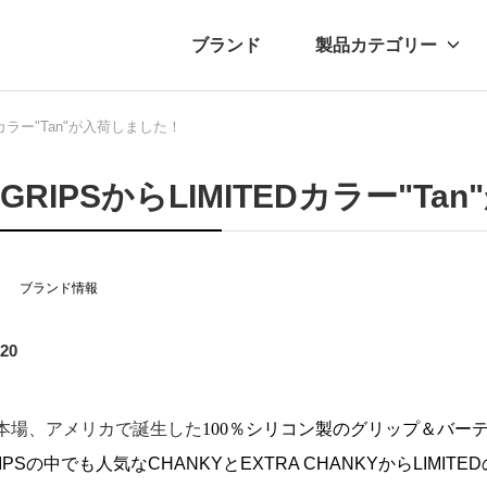
ブランド
製品カテゴリー
EDカラー"Tan"が入荷しました！
転車
ュース
自転車パーツ
プレスリリース
アクセサリー
ブログ
ムー
アパ
I GRIPSからLIMITEDカラー"
ブランド情報
.20
の本場、アメリカで誕生した
100
％シリコン製のグリップ＆バーテープ
GRIPSの中でも人気なCHANKYとEXTRA CHANKYからLIMITE