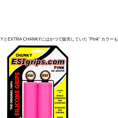
KYとEXTRA CHANKYにはかつて販売していた "Pink" カ