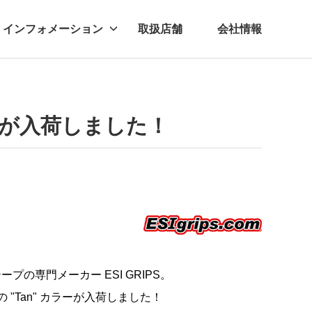
インフォメーション
取扱店舗
会社情報
ビー
レル
Tan"が入荷しました！
の専門メーカー ESI GRIPS。
Dの
"Tan" カラーが入荷しました！