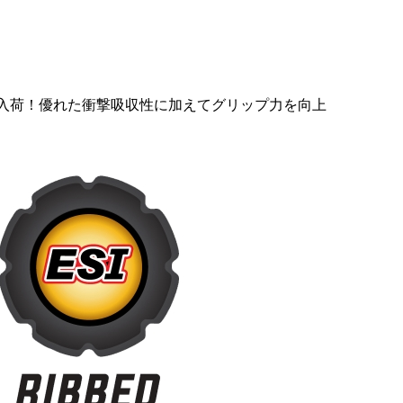
unky” が初入荷！優れた衝撃吸収性に加えてグリップ力を向上