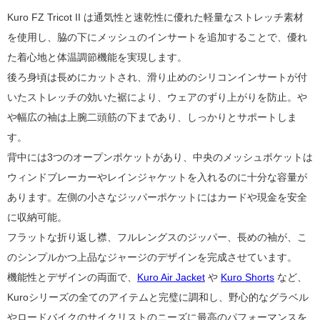
Kuro FZ Tricot II は通気性と速乾性に優れた
軽量なストレッチ素材
を使用し
、脇の下にメッシュのインサートを追加することで、優れ
た
着心地
と体温調節機能を実現します。
後ろ身頃は長めにカットされ、滑り止めのシリコンインサートが付
いたストレッチの
効いた
裾により、ウェアのずり上がりを防止。や
や幅広の袖は上腕二頭筋の下まであり、しっかりとサポートしま
す。
背中には3つのオープンポケットがあり、中央のメッシュポケットは
ウィンドブレーカーやレインジャケットを入れるのに十分な容量が
あります。左側の小さなジッパーポケットにはカードや現金を安全
に収納可能。
フラットな折り返し襟、フルレングスのジッパー、長めの袖が、こ
のシンプルかつ上品なジャージのデザインを完成させています。
機能性とデザインの両面で、
Kuro Air Jacket
や
Kuro Shorts
など、
Kuroシリーズの全てのアイテムと完璧に調和し、
野心的な
グラベル
やロードバイクのサイクリストのニーズに最高のパフォーマンスを