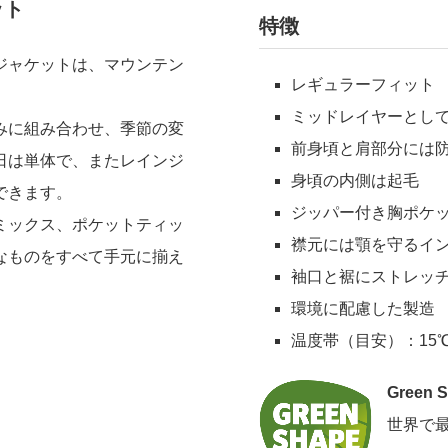
ット
特徴
ジャケットは、マウンテン
レギュラーフィット
ミッドレイヤーとし
みに組み合わせ、季節の変
前身頃と肩部分には
日は単体で、またレインジ
身頃の内側は起毛
できます。
ジッパー付き胸ポケッ
ミックス、ポケットティッ
襟元には顎を守るイ
なものをすべて手元に揃え
袖口と裾にストレッ
環境に配慮した製造
温度帯（目安）：15℃
Green 
世界で最