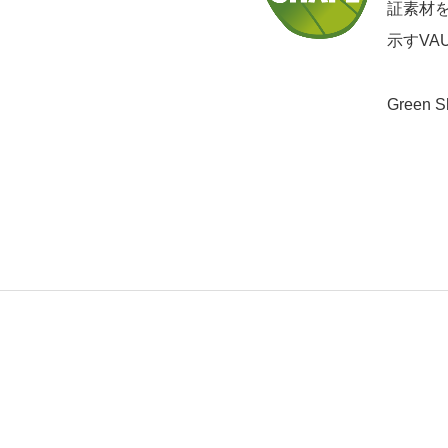
証素材
示すVA
Green