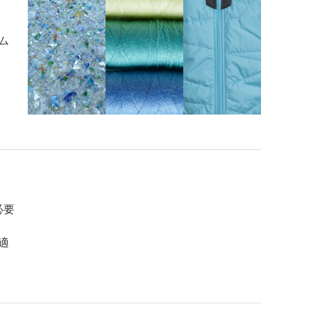
ム
必要
適