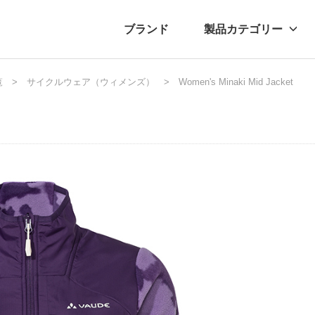
ブランド
製品カテゴリー
覧
転車
ュース
サイクルウェア（ウィメンズ）
自転車パーツ
プレスリリース
アクセサリー
Women's Minaki Mid Jacket
ブログ
ムー
アパ