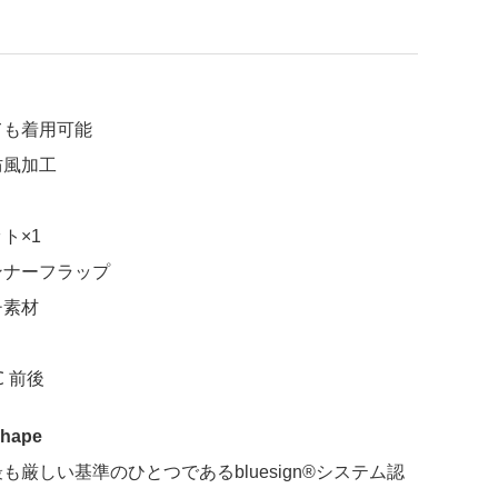
ても着用可能
防風加工
ト×1
ンナーフラップ
チ素材
 前後
Shape
も厳しい基準のひとつであるbluesign®システム認