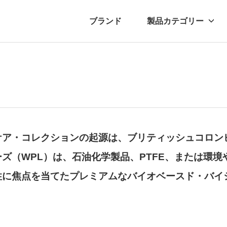
ブランド
製品カテゴリー
転車
ュース
自転車パーツ
プレスリリース
アクセサリー
ブログ
ムー
アパ
ケア・コレクションの起源は、ブリティッシュコロン
ズ（WPL）は、石油化学製品、PTFE、または環
性に焦点を当てたプレミアムなバイオベースド・バイ