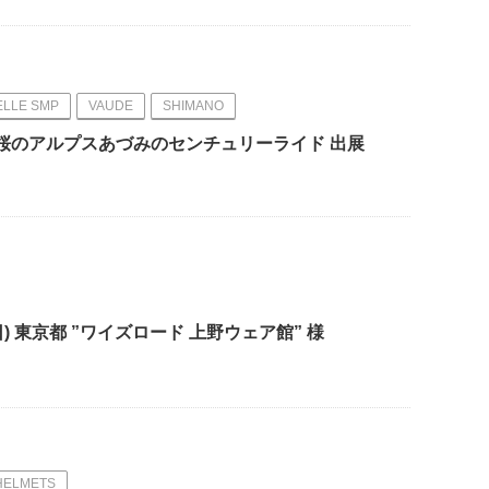
ELLE SMP
VAUDE
SHIMANO
sents 桜のアルプスあづみのセンチュリーライド 出展
(日) 東京都 ”ワイズロード 上野ウェア館” 様
HELMETS