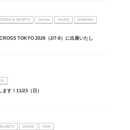
EEDBACK SPORTS
DeFeet
VAUDE
SHIMANO
OCROSS TOKYO 2026（2/7-8）に出展いたし
TAL
ます！11/23（日）
HELMETS
VAUDE
Tyrell