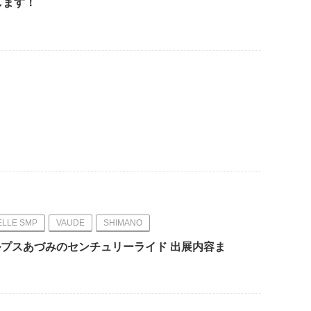
します！
ELLE SMP
VAUDE
SHIMANO
s 緑のアルプスあづみのセンチュリーライド 出展内容ま