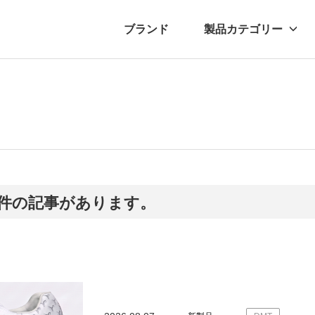
ブランド
製品カテゴリー
転車
ュース
自転車パーツ
プレスリリース
アクセサリー
ブログ
ムー
アパ
2件の記事があります。