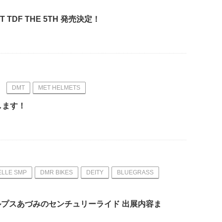
T TDF THE 5TH 発売決定！
DMT
MET HELMETS
します！
ELLE SMP
DMR BIKES
DEITY
BLUEGRASS
s 緑のアルプスあづみのセンチュリーライド 出展内容ま