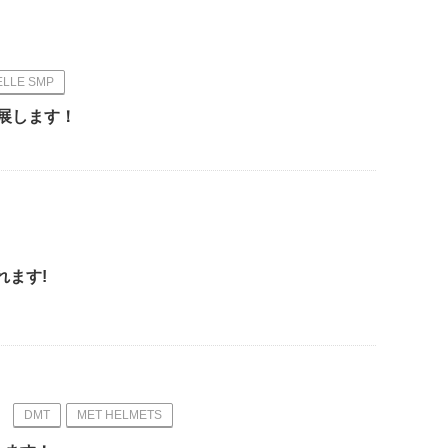
ELLE SMP
出展します！
されます!
DMT
MET HELMETS