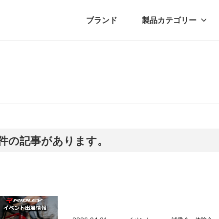
ブランド
製品カテゴリー
転車
ュース
自転車パーツ
プレスリリース
アクセサリー
ブログ
ムー
アパ
5件の記事があります。