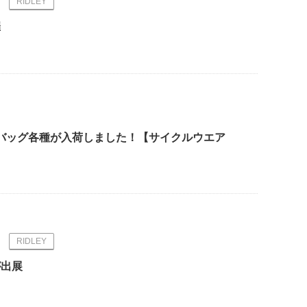
RIDLEY
催
アやバッグ各種が入荷しました！【サイクルウエア
RIDLEY
Yが出展