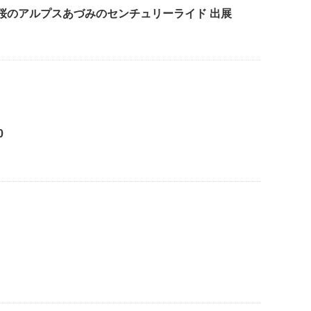
sents 桜のアルプスあづみのセンチュリーライド 出展
0