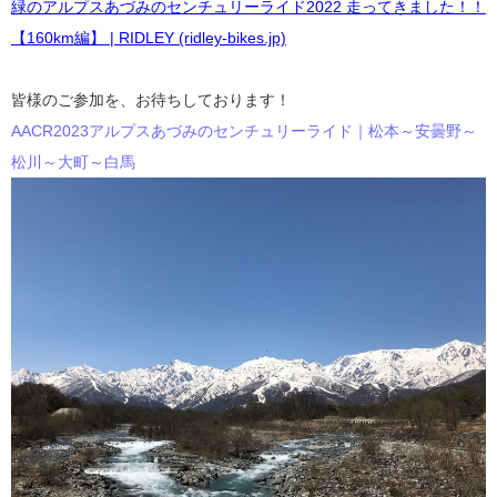
緑のアルプスあづみのセンチュリーライド2022 走ってきました！！
【160km編】 | RIDLEY (ridley-bikes.jp)
皆様のご参加を、お待ちしております！
AACR2023アルプスあづみのセンチュリーライド｜松本～安曇野～
松川～大町～白馬