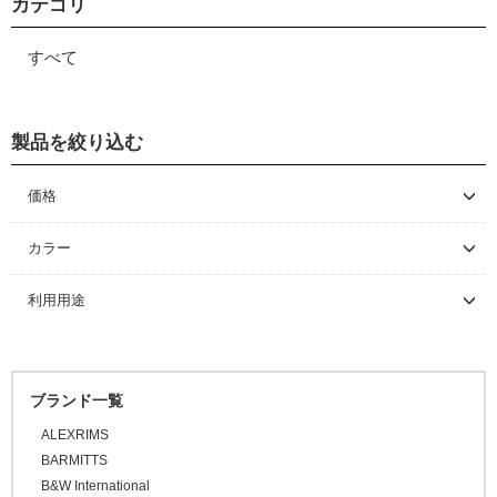
カテゴリ
すべて
製品を絞り込む
価格
～ \5,000
カラー
\5,001 ～ 10,000
利用用途
\10,001 ～ 20,000
\20,001 ～ 30,000
\30,001 ～ 50,000
ブランド一覧
\50,001 ～
ALEXRIMS
BARMITTS
B&W International