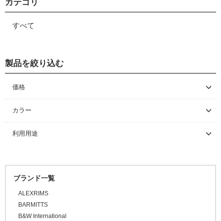
カテゴリ
すべて
製品を絞り込む
価格
～ \5,000
カラー
\5,001 ～ 10,000
利用用途
\10,001 ～ 20,000
\20,001 ～ 30,000
\30,001 ～ 50,000
ブランド一覧
\50,001 ～
ALEXRIMS
BARMITTS
B&W International