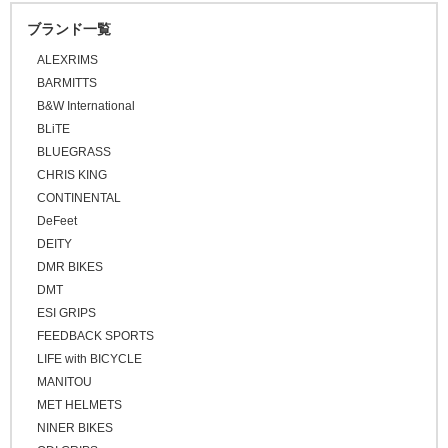
\30,001 ～ 50,000
ブランド一覧
\50,001 ～
ALEXRIMS
BARMITTS
B&W International
BLiTE
BLUEGRASS
CHRIS KING
CONTINENTAL
DeFeet
DEITY
DMR BIKES
DMT
ESI GRIPS
FEEDBACK SPORTS
LIFE with BICYCLE
MANITOU
MET HELMETS
NINER BIKES