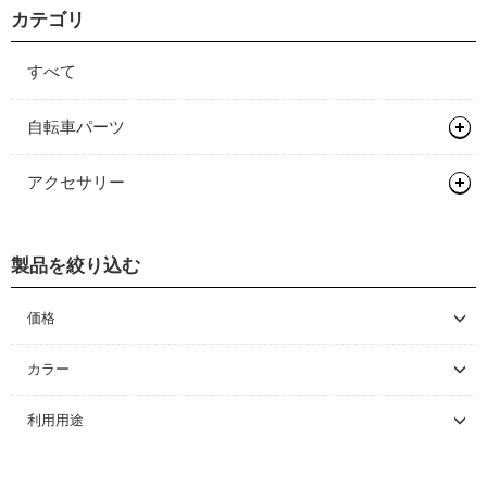
カテゴリ
すべて
自転車パーツ
ハンドル/ステム
アクセサリー
ハブ
ステム
メンテナンス/工具
スプロケット/コグ/ディレイラー
フロントハブ
製品を絞り込む
グリース/ルブ
リアハブ
シングルコグ
価格
関連パーツ
～ \5,000
カラー
\5,001 ～ 10,000
利用用途
\10,001 ～ 20,000
\20,001 ～ 30,000