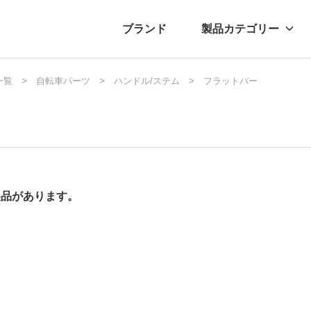
ブランド
製品カテゴリー
一覧
転車
ュース
自転車パーツ
自転車パーツ
プレスリリース
ハンドル/ステム
アクセサリー
ブログ
フラットバー
ムー
アパ
製品があります。