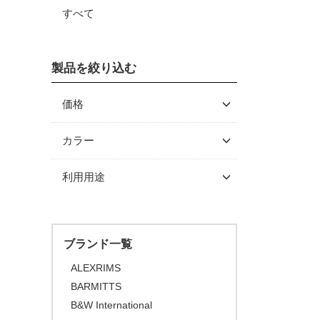
すべて
製品を絞り込む
価格
～ \5,000
カラー
\5,001 ～ 10,000
利用用途
\10,001 ～ 20,000
\20,001 ～ 30,000
\30,001 ～ 50,000
ブランド一覧
\50,001 ～
ALEXRIMS
BARMITTS
B&W International