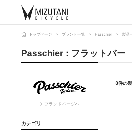
トップページ
ブランド一覧
Passchier
製品
自
ニ
Passchier : フラットバー
0件の
ブランドページへ
カテゴリ