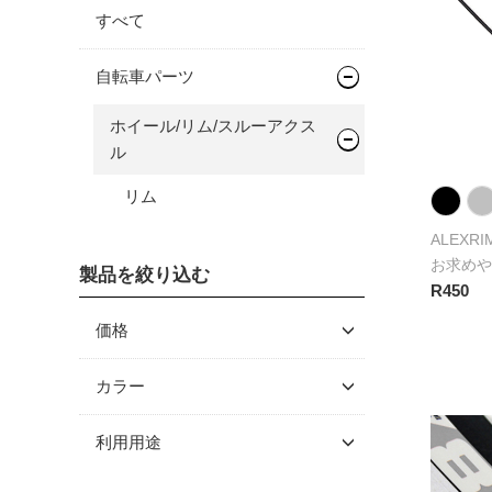
すべて
自転車パーツ
ホイール/リム/スルーアクス
ル
リム
ALEXRI
お求めや
製品を絞り込む
R450
価格
～ \5,000
カラー
\5,001 ～ 10,000
利用用途
\10,001 ～ 20,000
\20,001 ～ 30,000