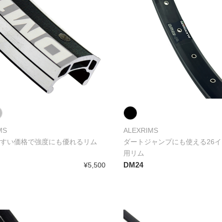
MS
ALEXRIMS
すい価格で強度にも優れるリム
ダートジャンプにも使える26イ
用リム
DM24
¥5,500