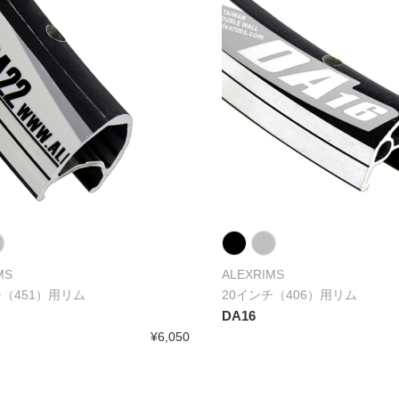
MS
ALEXRIMS
チ（451）用リム
20インチ（406）用リム
DA16
¥6,050