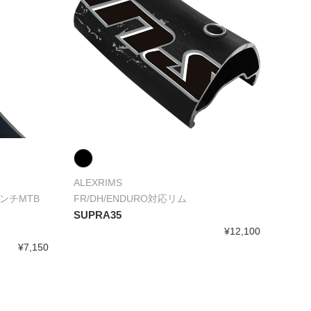
ALEXRIMS
ンチMTB
FR/DH/ENDURO対応リム
SUPRA35
¥12,100
¥7,150