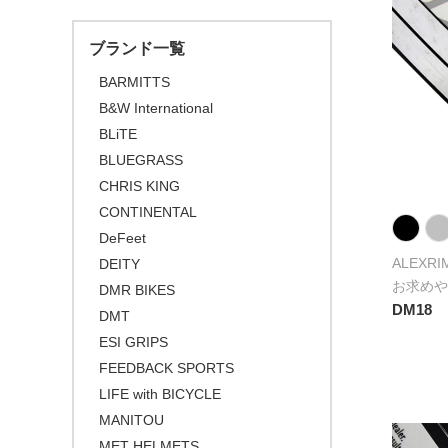
\30,001 ～ 50,000
ブランド一覧
\50,001 ～
BARMITTS
B&W International
BLiTE
BLUEGRASS
CHRIS KING
CONTINENTAL
DeFeet
ALEXRI
DEITY
お求めや
DMR BIKES
DM18
DMT
ESI GRIPS
FEEDBACK SPORTS
LIFE with BICYCLE
MANITOU
MET HELMETS