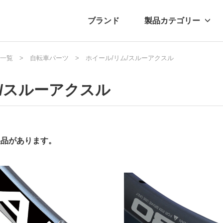
ブランド
製品カテゴリー
転車
一覧
ュース
自転車パーツ
自転車パーツ
プレスリリース
ホイール/リム/スルーアクスル
アクセサリー
ブログ
ムー
アパ
リム/スルーアクスル
製品があります。