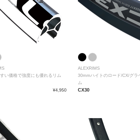
MS
ALEXRIMS
すい価格で強度にも優れるリム
30mmハイトのロード/CX/グ
ム
CX30
¥4,950