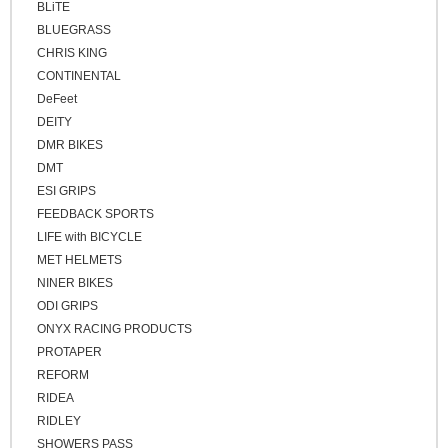
BLiTE
BLUEGRASS
CHRIS KING
CONTINENTAL
DeFeet
DEITY
DMR BIKES
DMT
ESI GRIPS
FEEDBACK SPORTS
LIFE with BICYCLE
MET HELMETS
NINER BIKES
ODI GRIPS
ONYX RACING PRODUCTS
PROTAPER
REFORM
RIDEA
RIDLEY
SHOWERS PASS