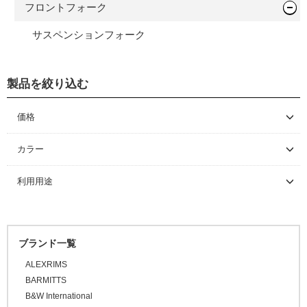
フロントフォーク
サスペンションフォーク
製品を絞り込む
価格
～ \5,000
カラー
\5,001 ～ 10,000
利用用途
\10,001 ～ 20,000
\20,001 ～ 30,000
\30,001 ～ 50,000
ブランド一覧
\50,001 ～
ALEXRIMS
BARMITTS
B&W International