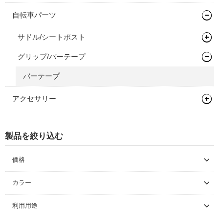
自転車パーツ
サドル/シートポスト
グリップ/バーテープ
サドル
バーテープ
アクセサリー
フェンダー/キャリア/スタンド
製品を絞り込む
フェンダー
価格
～ \5,000
カラー
\5,001 ～ 10,000
利用用途
\10,001 ～ 20,000