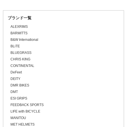
\20,001 ～ 30,000
\30,001 ～ 50,000
ブランド一覧
\50,001 ～
ALEXRIMS
BARMITTS
B&W International
BLiTE
BLUEGRASS
CHRIS KING
CONTINENTAL
DeFeet
DEITY
DMR BIKES
DMT
ESI GRIPS
FEEDBACK SPORTS
LIFE with BICYCLE
MANITOU
MET HELMETS