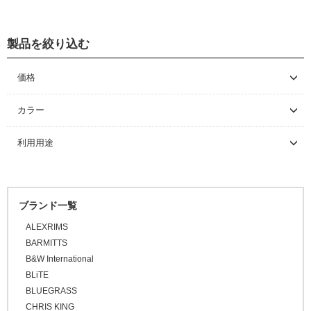
ステム
フェンダー/キャリア/スタンド
製品を絞り込む
スタンド
価格
～ \5,000
カラー
\5,001 ～ 10,000
利用用途
\10,001 ～ 20,000
\20,001 ～ 30,000
\30,001 ～ 50,000
ブランド一覧
\50,001 ～
ALEXRIMS
BARMITTS
B&W International
BLiTE
BLUEGRASS
CHRIS KING