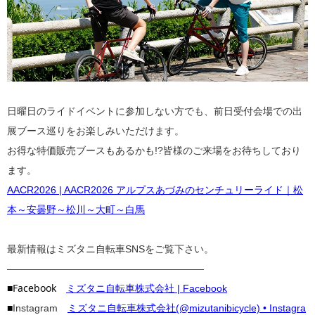
日曜日のライドイベントに参加しない方でも、前日受付会場での出
展ブース巡りをお楽しみいただけます。
お得な特価販売ブースもあるかも!?皆様のご来場をお待ちしており
ます。
AACR2026 | AACR2026 アルプスあづみのセンチュリーライド｜松
本～安曇野～松川～大町～白馬
最新情報はミズタニ自転車SNSをご覧下さい。
————————————————————
■Facebook
ミズタニ自転車株式会社 | Facebook
■
Instagram
ミズタニ自転車株式会社(@mizutanibicycle) • Instagra