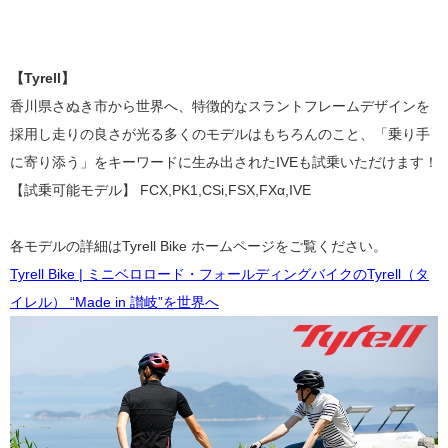
【Tyrell】
香川県さぬき市から世界へ、特徴的なスラントフレームデザインを
採用し走りの良さが光る多くのモデルはもちろんのこと、「乗り手
に寄り添う」をキーワードに生み出されたIVEも試乗いただけます！
【試乗可能モデル】 FCX,PK1,CSi,FSX,FXα,IVE
各モデルの詳細はTyrell Bike
ホームページ
をご覧ください。
Tyrell Bike | ミニベロロード・フォールディングバイクのTyrell（タ
イレル） “Made in 讃岐”を世界へ