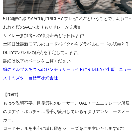
5月開催の緑のAACRは"RIDLEY プレゼンツ"ということで、4月に行
われた桜のAACRよりもリドレーが充実!!
リドレー参加者への特別企画も行われます!!
土曜日は最新モデルのロードバイクからグラベルロードの試乗とRI
DLEYアパレルの販売を予定しています。
詳細は以下のページをご覧ください
緑のアルプスあづみのセンチュリーライドにRIDLEYが出展 | ニュー
ス｜ミズタニ自転車株式会社
【DMT】
もはや説明不要、世界最強のレーサー、UAEチームエミレーツ所属
の
タデイ・ポガチャル
選手が愛用しているイタリアンシューズメー
カー。
ロードモデルを中心に試し履きシューズをご用意いたしますので、